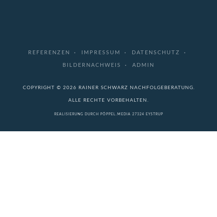
REFERENZEN
IMPRESSUM
DATENSCHUTZ
BILDERNACHWEIS
ADMIN
COPYRIGHT © 2026 RAINER SCHWARZ NACHFOLGEBERATUNG.
ALLE RECHTE VORBEHALTEN.
REALISIERUNG DURCH
PÖPPEL.MEDIA
27324 EYSTRUP