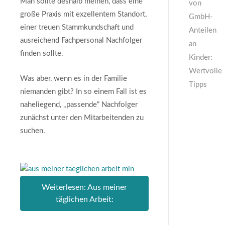
Man sollte deshalb meinen, dass eine
von
große Praxis mit exzellentem Standort,
GmbH-
einer treuen Stammkundschaft und
Anteilen
ausreichend Fachpersonal Nachfolger
an
finden sollte.
Kinder:
Wertvolle
Was aber, wenn es in der Familie
Tipps
niemanden gibt? In so einem Fall ist es
naheliegend, „passende“ Nachfolger
zunächst unter den Mitarbeitenden zu
suchen.
Weiterlesen: Aus meiner
täglichen Arbeit: