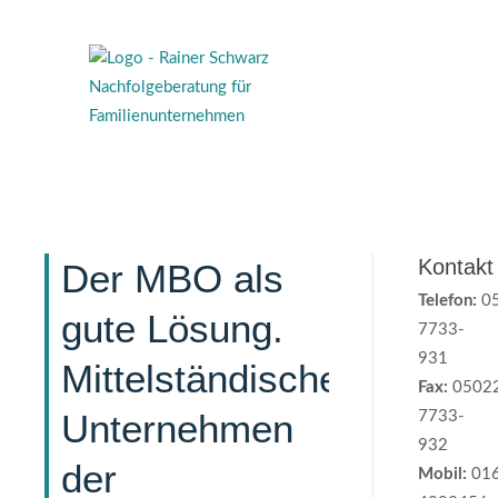
Kontakt
Der MBO als
Telefon:
05
gute Lösung.
7733-
931
Mittelständisches
Fax:
0502
Unternehmen
7733-
932
der
Mobil:
016