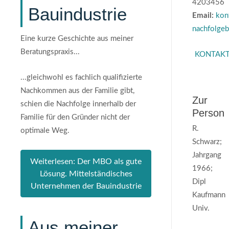
4203456
Bauindustrie
Email:
kon
nachfolgeb
Eine kurze Geschichte aus meiner
Beratungspraxis...
KONTAK
...gleichwohl es fachlich qualifizierte
Nachkommen aus der Familie gibt,
Zur
schien die Nachfolge innerhalb der
Person
Familie für den Gründer nicht der
R.
optimale Weg.
Schwarz;
Jahrgang
Weiterlesen: Der MBO als gute
1966;
Lösung. Mittelständisches
Dipl
Unternehmen der Bauindustrie
Kaufmann
Univ.
Aus meiner