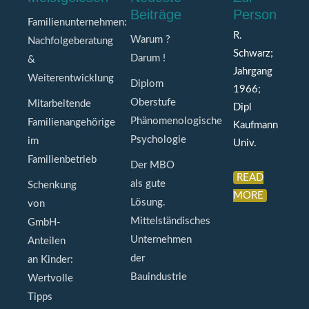
Beiträge
Person
Familienunternehmen:
R.
Warum ?
Nachfolgeberatung
Schwarz;
Darum !
&
Jahrgang
Weiterentwicklung
Diplom
1966;
Oberstufe
Mitarbeitende
Dipl
Phänomenologische
Familienangehörige
Kaufmann
Psychologie
im
Univ.
Familienbetrieb
Der MBO
READ
als gute
Schenkung
MORE
Lösung.
von
Mittelständisches
GmbH-
Unternehmen
Anteilen
der
an Kinder:
Bauindustrie
Wertvolle
Tipps